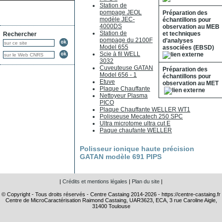
Station de
pompage JEOL
Préparation des
modèle JEC-
échantillons pour
4000DS
observation au MEB
Station de
et techniques
Rechercher
pompage du 2100F
d’analyses
Model 655
associées (EBSD)
Scie à fil WELL
3032
Cuveuteuse GATAN
Préparation des
Model 656 - 1
échantillons pour
Etuve
observation au MET
Plaque Chauffante
Nettoyeur Plasma
PICO
Plaque Chauffante WELLER WT1
Polisseuse Mecatech 250 SPC
Ultra microtome ultra cut E
Paque chaufante WELLER
Polisseur ionique haute précision
GATAN modèle 691 PIPS
|
Crédits et mentions légales
|
Plan du site
|
© Copyright - Tous droits réservés - Centre Castaing 2014-2026 - https://centre-castaing.fr
Centre de MicroCaractérisation Raimond Castaing, UAR3623, ECA, 3 rue Caroline Aigle,
31400 Toulouse