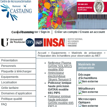
Se connecter / Sign in
Créer un compte / Create an account
Centre Castaing
Accueil
>
Equipements
>
Matériels de préparation
>
Préparation des échantillons pour observation au MET
Présentation
Nettoyeur Plasma
Matériels de
Personnels
GATAN SOLARUS
préparation
modèle 950
Plaquette à télécharger
Amincisseur
Découpe
électrolytique
Equipements
d’échantillons
Struers Tenupol-5
Localisation
Polisseur ionique
haute précision
Grille tarifaire
Métalliseurs
GATAN modèle
691 PIPS
Domaines d’application
Polisseur ionique
Politique qualité
Microscopes
haute précision
Optiques
GATAN modèle 695
FAQ
PIPS II