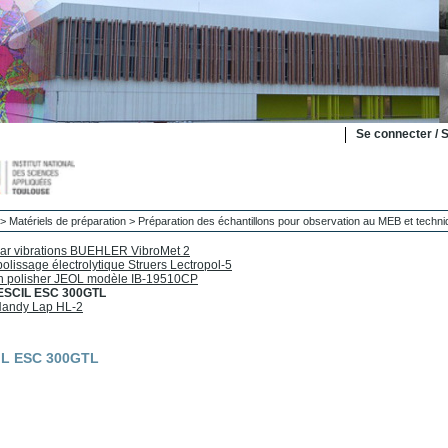
Se connecter / S
>
Matériels de préparation
>
Préparation des échantillons pour observation au MEB et tech
par vibrations BUEHLER VibroMet 2
polissage électrolytique Struers Lectropol-5
on polisher JEOL modèle IB-19510CP
 ESCIL ESC 300GTL
Handy Lap HL-2
IL ESC 300GTL