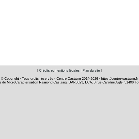
|
Crédits et mentions légales
|
Plan du site
|
© Copyright - Tous droits réservés - Centre Castaing 2014-2026 - https://centre-castaing.fr
e de MicroCaractérisation Raimond Castaing, UAR3623, ECA, 3 rue Caroline Aigle, 31400 To