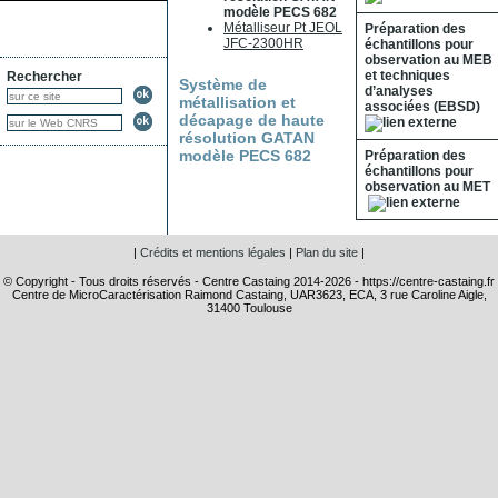
modèle PECS 682
Métalliseur Pt JEOL
Préparation des
JFC-2300HR
échantillons pour
observation au MEB
et techniques
Rechercher
Système de
d’analyses
métallisation et
associées (EBSD)
décapage de haute
résolution GATAN
modèle PECS 682
Préparation des
échantillons pour
observation au MET
|
Crédits et mentions légales
|
Plan du site
|
© Copyright - Tous droits réservés - Centre Castaing 2014-2026 - https://centre-castaing.fr
Centre de MicroCaractérisation Raimond Castaing, UAR3623, ECA, 3 rue Caroline Aigle,
31400 Toulouse