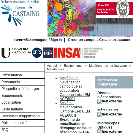
Se connecter / Sign in
Créer un compte / Create an account
Centre Castaing
Accueil
>
Equipements
>
Matériels de préparation
>
Métalliseurs
Présentation
Système de
Matériels de
Personnels
pulvérisation
préparation
cathodique et
Plaquette à télécharger
évaporation
Découpe
Carbone Leica EM
Equipements
d’échantillons
ACE600 I
Localisation
Système
d’évaporation
Grille tarifaire
Métalliseurs
Carbone Leica EM
ACE600 II
Domaines d’application
Système de
Politique qualité
Microscopes
métallisation et
Optiques
décapage de haute
FAQ
résolution GATAN