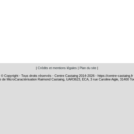
|
Crédits et mentions légales
|
Plan du site
|
© Copyright - Tous droits réservés - Centre Castaing 2014-2026 - https://centre-castaing.fr
e de MicroCaractérisation Raimond Castaing, UAR3623, ECA, 3 rue Caroline Aigle, 31400 To